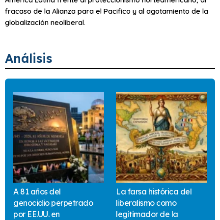
fracaso de la Alianza para el Pacifico y al agotamiento de la
globalización neoliberal.
Análisis
A 81 años del
La farsa histórica del
genocidio perpetrado
liberalismo como
por EE.UU. en
legitimador de la