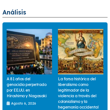
Análisis
A 81 años del
La farsa histórica del
genocidio perpetrado
liberalismo como
por EE.UU. en
legitimador de la
Hiroshima y Nagasaki
violencia a través del
colonialismo y la
Agosto 6, 2026
hegemonía occidental