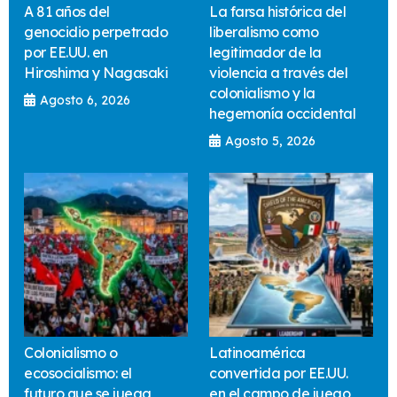
A 81 años del
La farsa histórica del
genocidio perpetrado
liberalismo como
por EE.UU. en
legitimador de la
Hiroshima y Nagasaki
violencia a través del
colonialismo y la
Agosto 6, 2026
hegemonía occidental
Agosto 5, 2026
Colonialismo o
Latinoamérica
ecosocialismo: el
convertida por EE.UU.
futuro que se juega
en el campo de juego