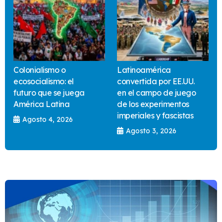
Colonialismo o
Latinoamérica
ecosocialismo: el
convertida por EE.UU.
futuro que se juega
en el campo de juego
América Latina
de los experimentos
imperiales y fascistas
Agosto 4, 2026
Agosto 3, 2026