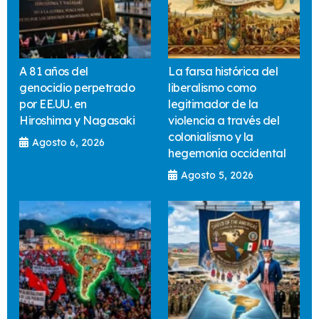
A 81 años del
La farsa histórica del
genocidio perpetrado
liberalismo como
por EE.UU. en
legitimador de la
Hiroshima y Nagasaki
violencia a través del
colonialismo y la
Agosto 6, 2026
hegemonía occidental
Agosto 5, 2026