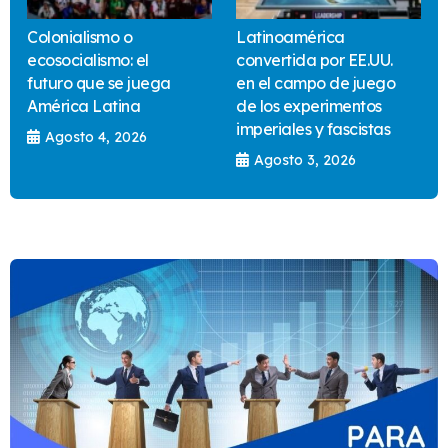
Colonialismo o
Latinoamérica
ecosocialismo: el
convertida por EE.UU.
futuro que se juega
en el campo de juego
América Latina
de los experimentos
imperiales y fascistas
Agosto 4, 2026
Agosto 3, 2026