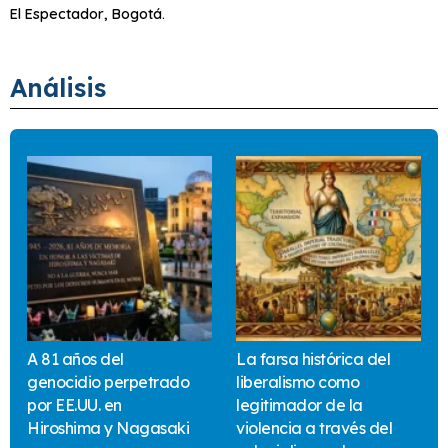
El Espectador, Bogotá.
Análisis
A 81 años del
La farsa histórica del
genocidio perpetrado
liberalismo como
por EE.UU. en
legitimador de la
Hiroshima y Nagasaki
violencia a través del