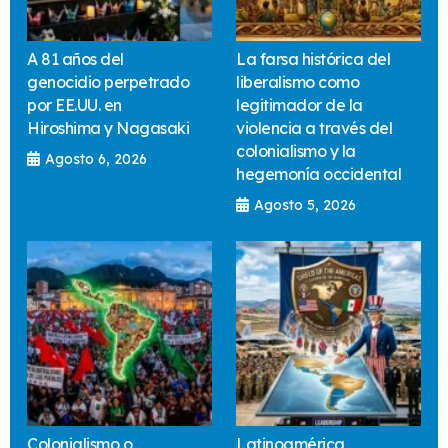
A 81 años del
La farsa histórica del
genocidio perpetrado
liberalismo como
por EE.UU. en
legitimador de la
Hiroshima y Nagasaki
violencia a través del
colonialismo y la
Agosto 6, 2026
hegemonía occidental
Agosto 5, 2026
Colonialismo o
Latinoamérica