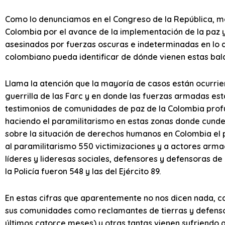
Como lo denunciamos en el Congreso de la República, m
Colombia por el avance de la implementación de la paz 
asesinados por fuerzas oscuras e indeterminadas en lo q
colombiano pueda identificar de dónde vienen estas bala
Llama la atención que la mayoría de casos están ocurrie
guerrilla de las Farc y en donde las fuerzas armadas está
testimonios de comunidades de paz de la Colombia profu
haciendo el paramilitarismo en estas zonas donde cunden
sobre la situación de derechos humanos en Colombia el pa
al paramilitarismo 550 victimizaciones y a actores armad
líderes y lideresas sociales, defensores y defensoras 
la Policía fueron 548 y las del Ejército 89.
En estas cifras que aparentemente no nos dicen nada, c
sus comunidades como reclamantes de tierras y defenso
últimos catorce meses) y otras tantas vienen sufriendo 