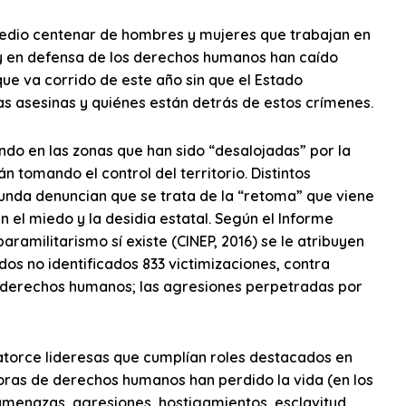
edio centenar de hombres y mujeres que trabajan en
y en defensa de los derechos humanos han caído
ue va corrido de este año sin que el Estado
s asesinas y quiénes están detrás de estos crímenes.
ndo en las zonas que han sido “desalojadas” por la
n tomando el control del territorio. Distintos
nda denuncian que se trata de la “retoma” que viene
 el miedo y la desidia estatal. Según el Informe
ramilitarismo sí existe (CINEP, 2016) se le atribuyen
os no identificados 833 victimizaciones, contra
de derechos humanos; las agresiones perpetradas por
atorce lideresas que cumplían roles destacados en
ras de derechos humanos han perdido la vida (en los
amenazas, agresiones, hostigamientos, esclavitud