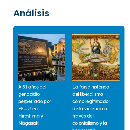
Análisis
A 81 años del
La farsa histórica
genocidio
del liberalismo
perpetrado por
como legitimador
EE.UU. en
de la violencia a
Hiroshima y
través del
Nagasaki
colonialismo y la