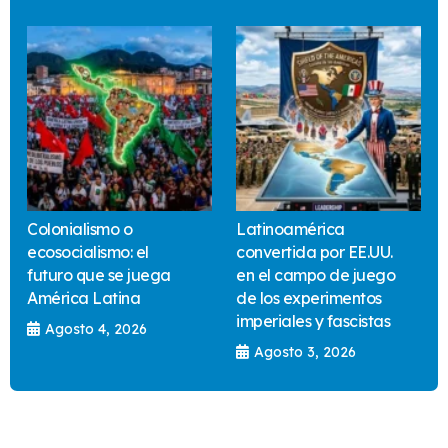
Colonialismo o
Latinoamérica
ecosocialismo: el
convertida por EE.UU.
futuro que se juega
en el campo de juego
América Latina
de los experimentos
imperiales y fascistas
Agosto 4, 2026
Agosto 3, 2026