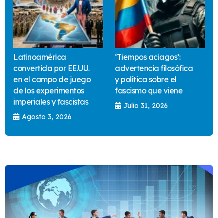
Latinoamérica
‘Tiempos aciagos’:
convertida por EE.UU.
advertencia filosófica
en el campo de juego
y política sobre el
de los experimentos
fascismo que viene
imperiales y fascistas
Julio 31, 2026
Agosto 3, 2026