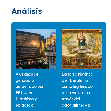
Análisis
A 81 años del
La farsa histórica
genocidio
del liberalismo
perpetrado por
como legitimador
EE.UU. en
de la violencia a
Hiroshima y
través del
Nagasaki
colonialismo y la