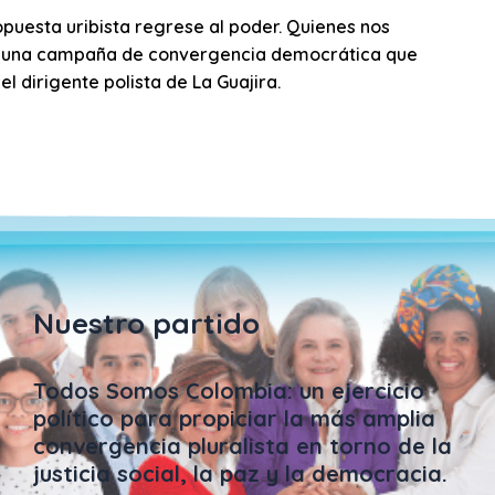
opuesta uribista regrese al poder. Quienes nos
a una campaña de convergencia democrática que
el dirigente polista de La Guajira.
Nuestro partido
Todos Somos Colombia: un ejercicio
político para propiciar la más amplia
convergencia pluralista en torno de la
justicia social, la paz y la democracia.