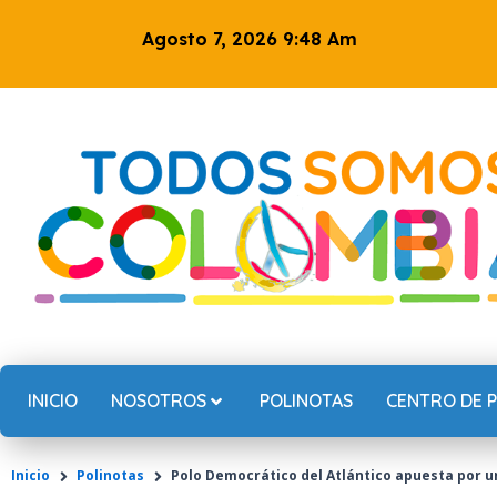
Ir
Agosto 7, 2026 9:48 Am
al
contenido
INICIO
NOSOTROS
POLINOTAS
CENTRO DE 
Inicio
Polinotas
Polo Democrático del Atlántico apuesta por u