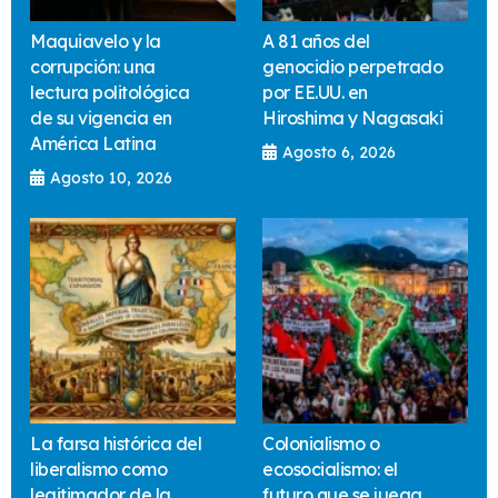
Maquiavelo y la
A 81 años del
corrupción: una
genocidio perpetrado
lectura politológica
por EE.UU. en
de su vigencia en
Hiroshima y Nagasaki
América Latina
Agosto 6, 2026
Agosto 10, 2026
La farsa histórica del
Colonialismo o
liberalismo como
ecosocialismo: el
legitimador de la
futuro que se juega