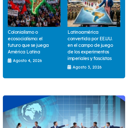
Colonialismo o
Latinoamérica
ecosocialismo: el
convertida por EE.UU.
futuro que se juega
en el campo de juego
América Latina
de los experimentos
imperiales y fascistas
Agosto 4, 2026
Agosto 3, 2026