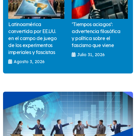
Latinoamérica
‘Tiempos aciagos’:
convertida por EE.UU.
advertencia filosófica
en el campo de juego
y política sobre el
de los experimentos
fascismo que viene
imperiales y fascistas
Julio 31, 2026
Agosto 3, 2026