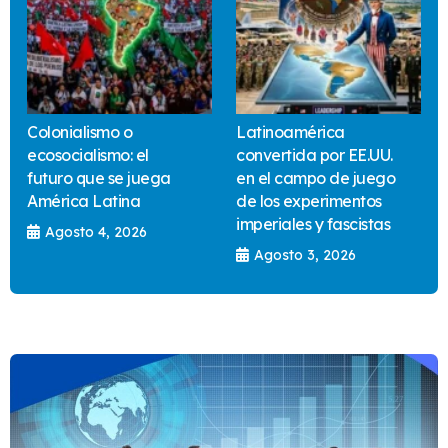
Colonialismo o
Latinoamérica
ecosocialismo: el
convertida por EE.UU.
futuro que se juega
en el campo de juego
América Latina
de los experimentos
imperiales y fascistas
Agosto 4, 2026
Agosto 3, 2026