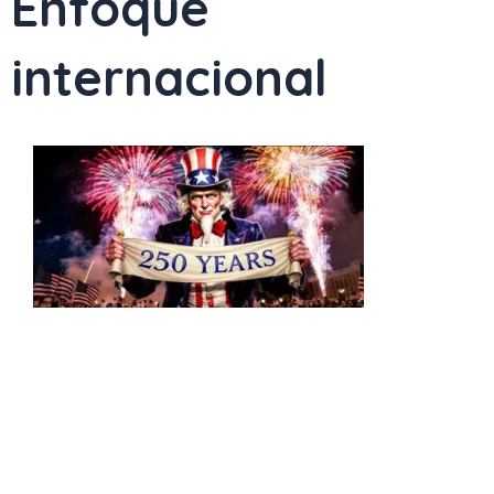
Enfoque
internacional
Page
Page
Page
Page
Page
Page