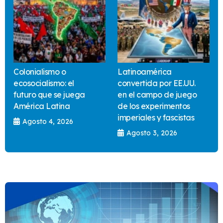
Colonialismo o
Latinoamérica
ecosocialismo: el
convertida por EE.UU.
futuro que se juega
en el campo de juego
América Latina
de los experimentos
imperiales y fascistas
Agosto 4, 2026
Agosto 3, 2026