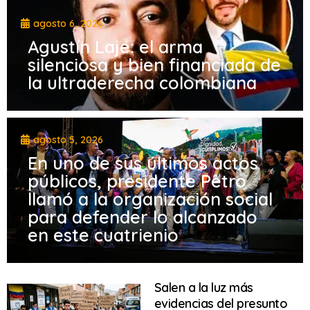
agosto 6, 2026
Agustín Laje: el arma
silenciosa y bien financiada de
la ultraderecha colombiana
agosto 5, 2026
En uno de sus últimos actos
públicos, presidente Petro
llamó a la organización social
para defender lo alcanzado
en este cuatrienio
Salen a la luz más
evidencias del presunto