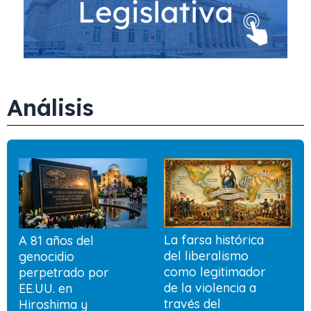
Análisis
La farsa histórica
A 81 años del
del liberalismo
genocidio
como legitimador
perpetrado por
de la violencia a
EE.UU. en
través del
Hiroshima y