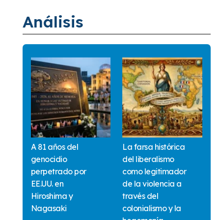
Análisis
A 81 años del
La farsa histórica
genocidio
del liberalismo
perpetrado por
como legitimador
EE.UU. en
de la violencia a
Hiroshima y
través del
Nagasaki
colonialismo y la