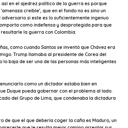
así en el ajedrez político de la guerra es porque
‘amenaza creíble’, que en el fondo no es sino un
 adversario si este es lo suficientemente ingenuo
 comporta como indefensa y desprotegida para que
resultarle la guerra con Colombia.
ñas, como cuando Santos se inventó que Chávez era
migo. Trump llamaba al presidente de Corea del
 lo baja de ser una de las personas más inteligentes
denunciarlo como un dictador estaba bien en
que Duque pueda gobernar con el problema al lado.
icado del Grupo de Lima, que condenaba la dictadura
gro de que el que debería coger la caña es Maduro, un
 parecerle que le resulta mejor camino arreglar sus