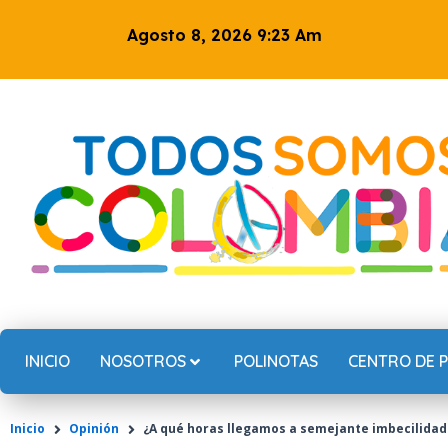
Ir
Agosto 8, 2026 9:23 Am
al
contenido
INICIO
NOSOTROS
POLINOTAS
CENTRO DE 
Inicio
Opinión
¿A qué horas llegamos a semejante imbecilidad 