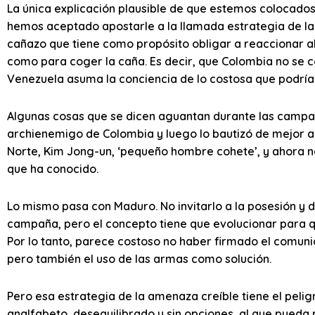
La única explicación plausible de que estemos colocados 
hemos aceptado apostarle a la llamada estrategia de la 
cañazo que tiene como propósito obligar a reaccionar al
como para coger la caña. Es decir, que Colombia no se
Venezuela asuma la conciencia de lo costosa que podría 
Algunas cosas que se dicen aguantan durante las campa
archienemigo de Colombia y luego lo bautizó de mejor a
Norte, Kim Jong-un, ‘pequeño hombre cohete’, y ahora no
que ha conocido.
Lo mismo pasa con Maduro. No invitarlo a la posesión y 
campaña, pero el concepto tiene que evolucionar para 
Por lo tanto, parece costoso no haber firmado el comun
pero también el uso de las armas como solución.
Pero esa estrategia de la amenaza creíble tiene el peli
analfabeto, desequilibrado y sin opciones, al que pueda