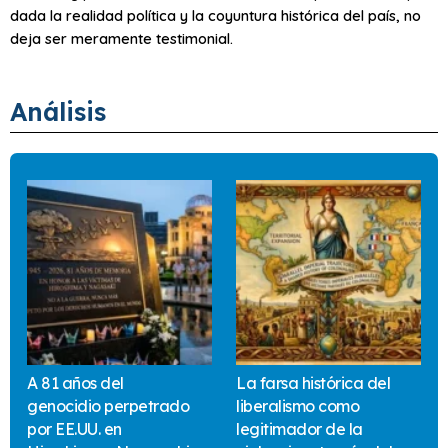
dada la realidad política y la coyuntura histórica del país, no
deja ser meramente testimonial.
Análisis
A 81 años del
La farsa histórica del
genocidio perpetrado
liberalismo como
por EE.UU. en
legitimador de la