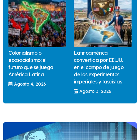
Colonialismo o
Latinoamérica
ecosocialismo: el
convertida por EE.UU.
futuro que se juega
en el campo de juego
América Latina
de los experimentos
imperiales y fascistas
Agosto 4, 2026
Agosto 3, 2026