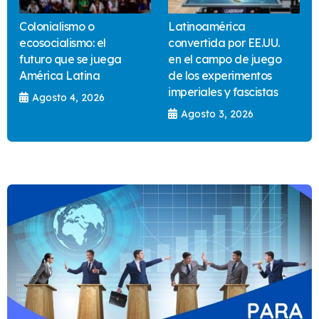
Colonialismo o
Latinoamérica
ecosocialismo: el
convertida por EE.UU.
futuro que se juega
en el campo de juego
América Latina
de los experimentos
imperiales y fascistas
Agosto 4, 2026
Agosto 3, 2026