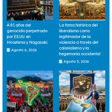
A 81 años del
La farsa histórica del
genocidio perpetrado
liberalismo como
por EE.UU. en
legitimador de la
Hiroshima y Nagasaki
violencia a través del
colonialismo y la
Agosto 6, 2026
hegemonía occidental
Agosto 5, 2026