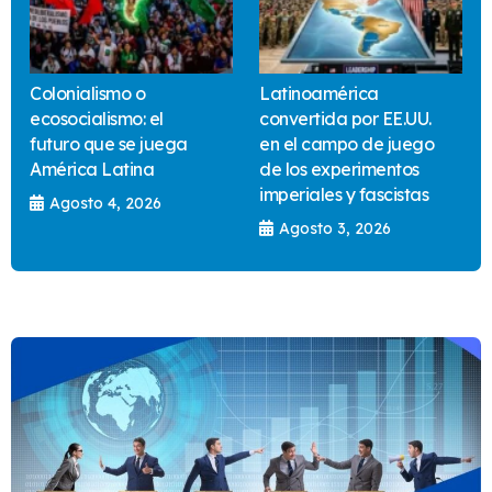
Colonialismo o
Latinoamérica
ecosocialismo: el
convertida por EE.UU.
futuro que se juega
en el campo de juego
América Latina
de los experimentos
imperiales y fascistas
Agosto 4, 2026
Agosto 3, 2026