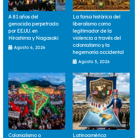
A 81 años del
La farsa histórica del
genocidio perpetrado
liberalismo como
por EE.UU. en
legitimador de la
Hiroshima y Nagasaki
violencia a través del
colonialismo y la
Agosto 6, 2026
hegemonía occidental
Agosto 5, 2026
Colonialismo o
Latinoamérica