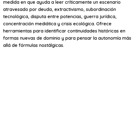
medida en que ayuda a leer críticamente un escenario
atravesado por deuda, extractivismo, subordinación
tecnológica, disputa entre potencias, guerra jurídica,
concentración mediática y crisis ecológica. Ofrece
herramientas para identificar continuidades históricas en
formas nuevas de dominio y para pensar la autonomía más
allá de fórmulas nostálgicas.
Pero esa vigencia depende de su
capacidad de renovarse: de
incorporar la crítica feminista,
ecológica, indígena y decolonial; de
evitar esencialismos geopolíticos; y
de no separar la dominación global
de las desigualdades de clase, raza,
género y territorio que estructuran la
región.