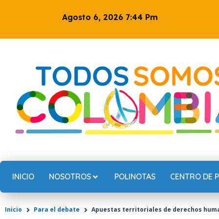
Ir
Agosto 6, 2026 7:44 Pm
al
contenido
INICIO
NOSOTROS
POLINOTAS
CENTRO DE 
Inicio
Para el debate
Apuestas territoriales de derechos hum