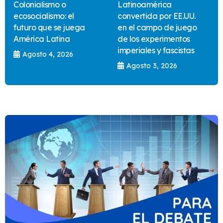
Colonialismo o
Latinoamérica
ecosocialismo: el
convertida por EE.UU.
futuro que se juega
en el campo de juego
América Latina
de los experimentos
imperiales y fascistas
Agosto 4, 2026
Agosto 3, 2026