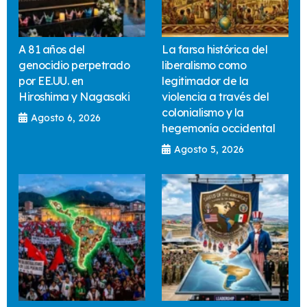
A 81 años del
La farsa histórica del
genocidio perpetrado
liberalismo como
por EE.UU. en
legitimador de la
Hiroshima y Nagasaki
violencia a través del
colonialismo y la
Agosto 6, 2026
hegemonía occidental
Agosto 5, 2026