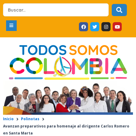
Ir
Search
al
...
contenido
F
T
I
Y
a
w
n
o
c
i
s
u
e
t
t
t
b
t
a
u
o
e
g
b
o
r
r
e
k
a
m
Inicio
Polinotas
Avanzan preparativos para homenaje al dirigente Carlos Romero
en Santa Marta