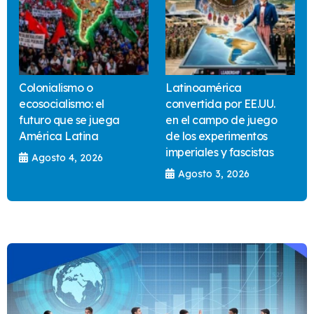
Colonialismo o
Latinoamérica
ecosocialismo: el
convertida por EE.UU.
futuro que se juega
en el campo de juego
América Latina
de los experimentos
imperiales y fascistas
Agosto 4, 2026
Agosto 3, 2026