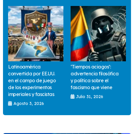
Latinoamérica
‘Tiempos aciagos’:
convertida por EE.UU.
advertencia filosófica
en el campo de juego
y política sobre el
de los experimentos
fascismo que viene
imperiales y fascistas
Julio 31, 2026
Agosto 3, 2026