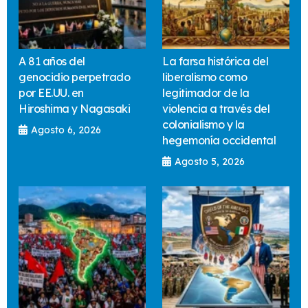
A 81 años del
La farsa histórica del
genocidio perpetrado
liberalismo como
por EE.UU. en
legitimador de la
Hiroshima y Nagasaki
violencia a través del
colonialismo y la
Agosto 6, 2026
hegemonía occidental
Agosto 5, 2026