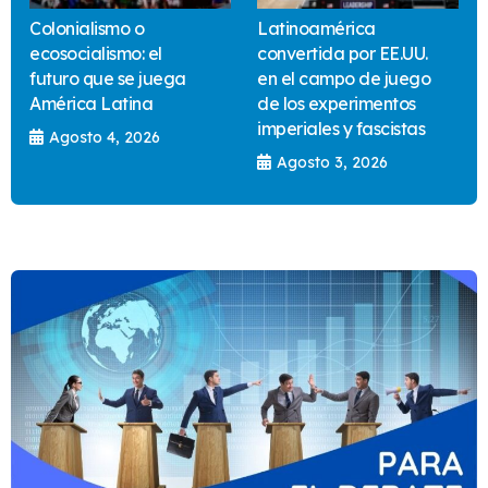
Colonialismo o
Latinoamérica
ecosocialismo: el
convertida por EE.UU.
futuro que se juega
en el campo de juego
América Latina
de los experimentos
imperiales y fascistas
Agosto 4, 2026
Agosto 3, 2026