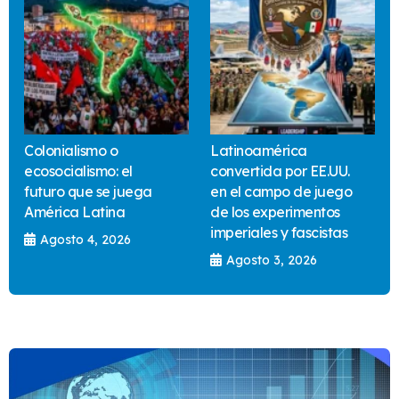
Colonialismo o
Latinoamérica
ecosocialismo: el
convertida por EE.UU.
futuro que se juega
en el campo de juego
América Latina
de los experimentos
imperiales y fascistas
Agosto 4, 2026
Agosto 3, 2026