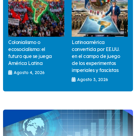
Colonialismo o
Latinoamérica
ecosocialismo: el
convertida por EE.UU.
futuro que se juega
en el campo de juego
América Latina
de los experimentos
imperiales y fascistas
Agosto 4, 2026
Agosto 3, 2026