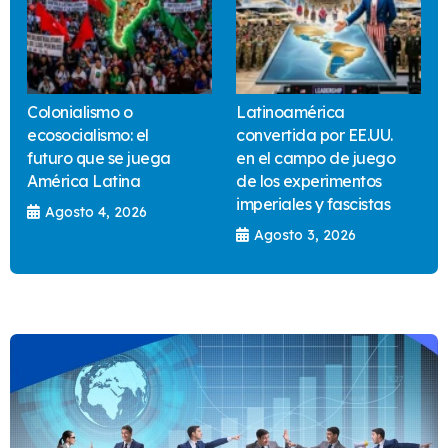
Colonialismo o
Latinoamérica
ecosocialismo: el
convertida por EE.UU.
futuro que se juega
en el campo de juego
América Latina
de los experimentos
imperiales y fascistas
Agosto 4, 2026
Agosto 3, 2026