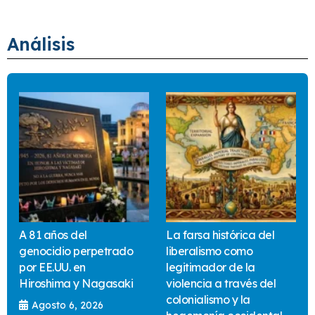
Análisis
A 81 años del
La farsa histórica del
genocidio perpetrado
liberalismo como
por EE.UU. en
legitimador de la
Hiroshima y Nagasaki
violencia a través del
colonialismo y la
Agosto 6, 2026