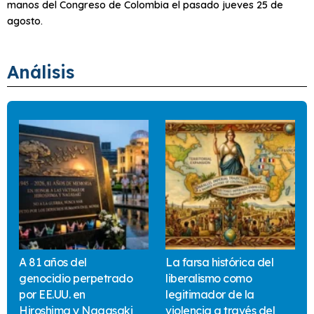
manos del Congreso de Colombia el pasado jueves 25 de
agosto.
Análisis
A 81 años del
La farsa histórica del
genocidio perpetrado
liberalismo como
por EE.UU. en
legitimador de la
Hiroshima y Nagasaki
violencia a través del