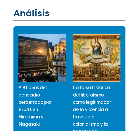
Análisis
A 81 años del
La farsa histórica
genocidio
del liberalismo
perpetrado por
como legitimador
EE.UU. en
de la violencia a
Hiroshima y
través del
Nagasaki
colonialismo y la