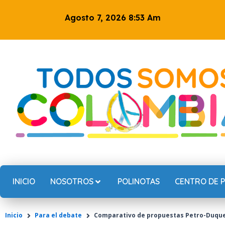
Ir
Agosto 7, 2026 8:53 Am
al
contenido
INICIO
NOSOTROS
POLINOTAS
CENTRO DE 
Inicio
Para el debate
Comparativo de propuestas Petro-Duqu