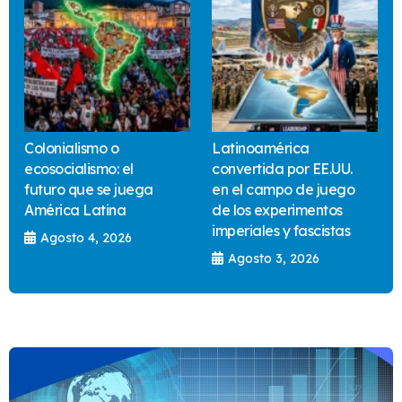
Colonialismo o
Latinoamérica
ecosocialismo: el
convertida por EE.UU.
futuro que se juega
en el campo de juego
América Latina
de los experimentos
imperiales y fascistas
Agosto 4, 2026
Agosto 3, 2026