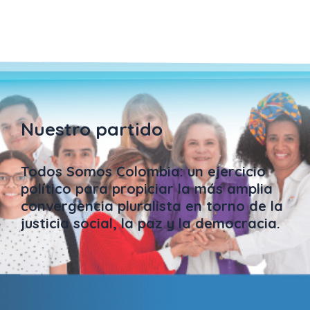
Nuestro partido
Todos Somos Colombia: un ejercicio
político para propiciar la más amplia
convergencia pluralista en torno de la
justicia social, la paz y la democracia.