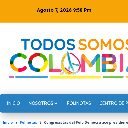
Ir
Agosto 7, 2026 9:58 Pm
al
contenido
INICIO
NOSOTROS
POLINOTAS
CENTRO DE 
Inicio
Polinotas
Congresistas del Polo Democrático presidieron