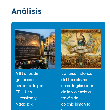
Análisis
A 81 años del
La farsa histórica
genocidio
del liberalismo
perpetrado por
como legitimador
EE.UU. en
de la violencia a
Hiroshima y
través del
Nagasaki
colonialismo y la