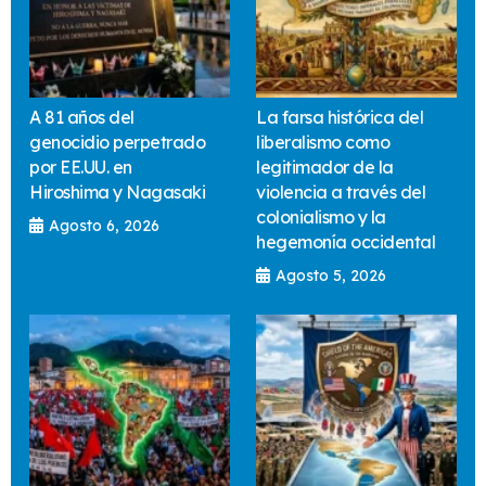
A 81 años del
La farsa histórica del
genocidio perpetrado
liberalismo como
por EE.UU. en
legitimador de la
Hiroshima y Nagasaki
violencia a través del
colonialismo y la
Agosto 6, 2026
hegemonía occidental
Agosto 5, 2026