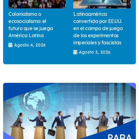
Colonialismo o
Latinoamérica
ecosocialismo: el
convertida por EE.UU.
futuro que se juega
en el campo de juego
América Latina
de los experimentos
imperiales y fascistas
Agosto 4, 2026
Agosto 3, 2026