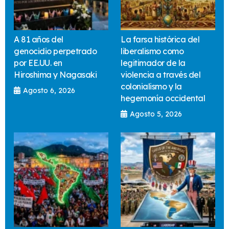
A 81 años del
La farsa histórica del
genocidio perpetrado
liberalismo como
por EE.UU. en
legitimador de la
Hiroshima y Nagasaki
violencia a través del
colonialismo y la
Agosto 6, 2026
hegemonía occidental
Agosto 5, 2026