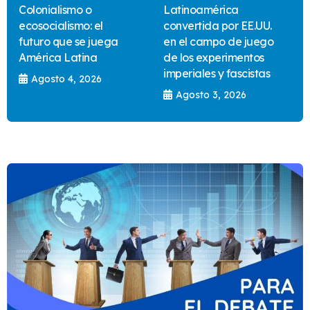
Colonialismo o
Latinoamérica
ecosocialismo: el
convertida por EE.UU.
futuro que se juega
en el campo de juego
América Latina
de los experimentos
imperiales y fascistas
Agosto 4, 2026
Agosto 3, 2026