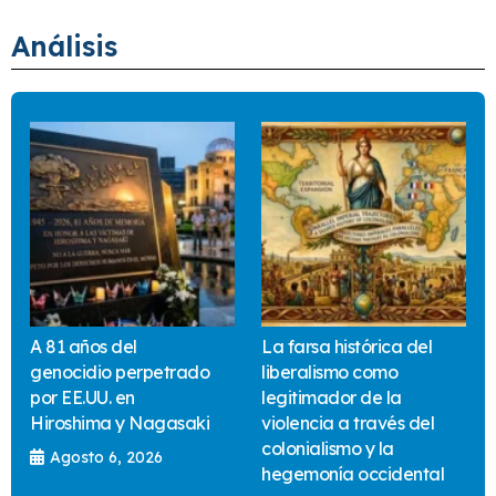
Análisis
A 81 años del
La farsa histórica del
genocidio perpetrado
liberalismo como
por EE.UU. en
legitimador de la
Hiroshima y Nagasaki
violencia a través del
colonialismo y la
Agosto 6, 2026
hegemonía occidental