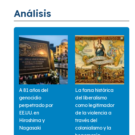
Análisis
A 81 años del
La farsa histórica
genocidio
del liberalismo
perpetrado por
como legitimador
EE.UU. en
de la violencia a
Hiroshima y
través del
Nagasaki
colonialismo y la