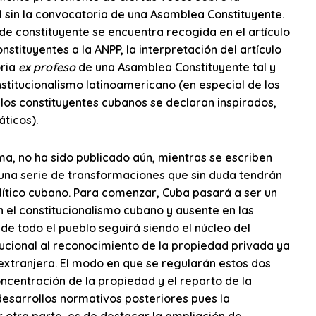
 sin la convocatoria de una Asamblea Constituyente.
n de constituyente se encuentra recogida en el artículo
nstituyentes a la ANPP, la interpretación del artículo
oria
ex profeso
de una Asamblea Constituyente tal y
stitucionalismo latinoamericano (en especial de los
 los constituyentes cubanos se declaran inspirados,
ticos).
a, no ha sido publicado aún, mientras se escriben
– una serie de transformaciones que sin duda tendrán
olítico cubano. Para comenzar, Cuba pasará a ser un
 el constitucionalismo cubano y ausente en las
 de todo el pueblo seguirá siendo el núcleo del
ucional al reconocimiento de la propiedad privada ya
 extranjera. El modo en que se regularán estos dos
centración de la propiedad y el reparto de la
 desarrollos normativos posteriores pues la
 otra parte, es de destacar la ampliación de