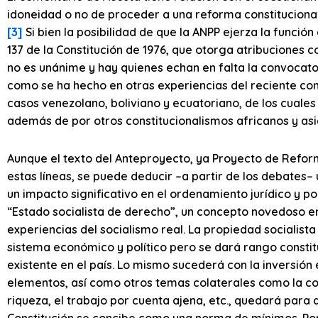
idoneidad o no de proceder a una reforma constitucional
[3]
Si bien la posibilidad de que la ANPP ejerza la funció
137 de la Constitución de 1976, que otorga atribuciones co
no es unánime y hay quienes echan en falta la convocat
como se ha hecho en otras experiencias del reciente con
casos venezolano, boliviano y ecuatoriano, de los cuales
además de por otros constitucionalismos africanos y asiá
Aunque el texto del Anteproyecto, ya Proyecto de Reform
estas líneas, se puede deducir –a partir de los debates
un impacto significativo en el ordenamiento jurídico y p
“Estado socialista de derecho”, un concepto novedoso en
experiencias del socialismo real. La propiedad socialista
sistema económico y político pero se dará rango constit
existente en el país. Lo mismo sucederá con la inversión
elementos, así como otros temas colaterales como la con
riqueza, el trabajo por cuenta ajena, etc., quedará para
Constitución se concibe como una norma de mínimos. Por