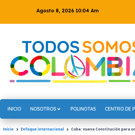
Ir
Agosto 8, 2026 10:04 Am
al
contenido
INICIO
NOSOTROS
POLINOTAS
CENTRO DE 
Inicio
Enfoque internacional
Cuba: nueva Constitución para un