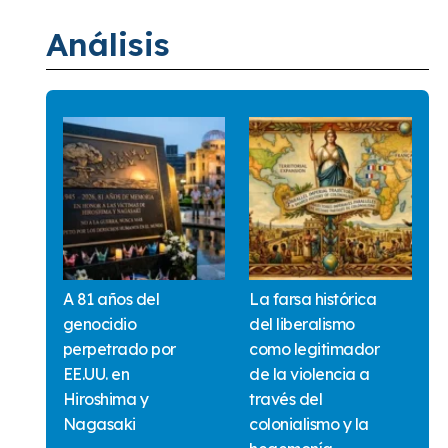
Análisis
A 81 años del
La farsa histórica
genocidio
del liberalismo
perpetrado por
como legitimador
EE.UU. en
de la violencia a
Hiroshima y
través del
Nagasaki
colonialismo y la