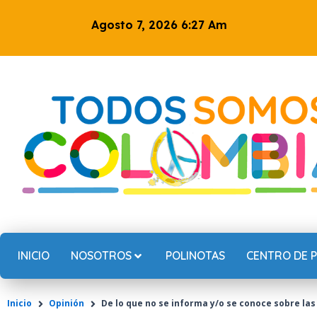
Ir
Agosto 7, 2026 6:27 Am
al
contenido
INICIO
NOSOTROS
POLINOTAS
CENTRO DE 
Inicio
Opinión
De lo que no se informa y/o se conoce sobre la