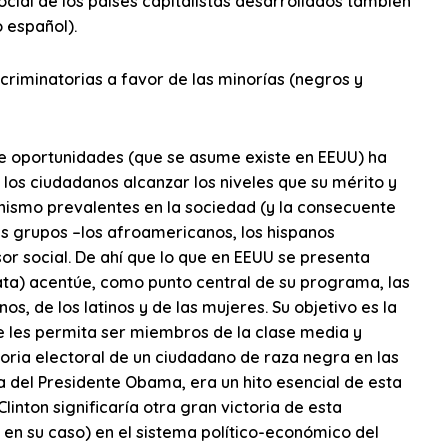
cial de los países capitalistas desarrollados también
 español).
scriminatorias a favor de las minorías (negros y
e oportunidades (que se asume existe en EEUU) ha
los ciudadanos alcanzar los niveles que su mérito y
hismo prevalentes en la sociedad (y la consecuente
es grupos –los afroamericanos, los hispanos
or social. De ahí que lo que en EEUU se presenta
ata) acentúe, como punto central de su programa, las
os, de los latinos y de las mujeres. Su objetivo es la
e les permita ser miembros de la clase media y
oria electoral de un ciudadano de raza negra en las
a del Presidente Obama, era un hito esencial de esta
Clinton significaría otra gran victoria de esta
 en su caso) en el sistema político-económico del