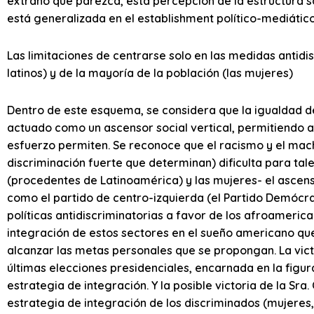
extraño que parezca, esta percepción de la estructura so
está generalizada en el establishment político-mediático
Las limitaciones de centrarse solo en las medidas antidi
latinos) y de la mayoría de la población (las mujeres)
Dentro de este esquema, se considera que la igualdad d
actuado como un ascensor social vertical, permitiendo a 
esfuerzo permiten. Se reconoce que el racismo y el mac
discriminación fuerte que determinan) dificulta para tal
(procedentes de Latinoamérica) y las mujeres- el ascens
como el partido de centro-izquierda (el Partido Demócr
políticas antidiscriminatorias a favor de los afroamerican
integración de estos sectores en el sueño americano qu
alcanzar las metas personales que se propongan. La vict
últimas elecciones presidenciales, encarnada en la figur
estrategia de integración. Y la posible victoria de la Sra. 
estrategia de integración de los discriminados (mujeres,