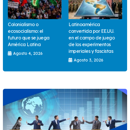
Colonialismo o
Latinoamérica
ecosocialismo: el
convertida por EE.UU.
futuro que se juega
en el campo de juego
América Latina
de los experimentos
imperiales y fascistas
Agosto 4, 2026
Agosto 3, 2026