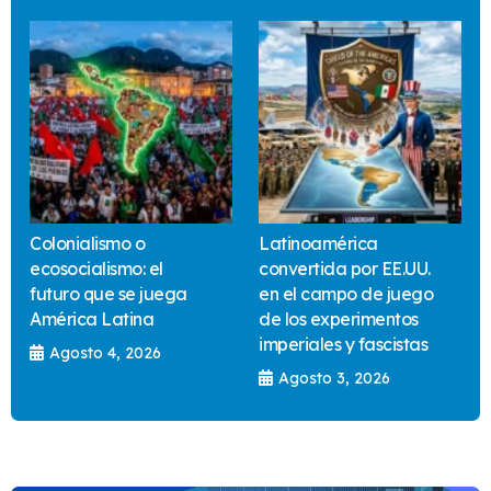
Colonialismo o
Latinoamérica
ecosocialismo: el
convertida por EE.UU.
futuro que se juega
en el campo de juego
América Latina
de los experimentos
imperiales y fascistas
Agosto 4, 2026
Agosto 3, 2026