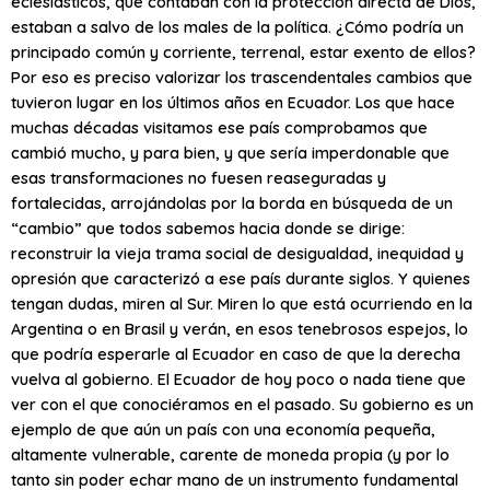
eclesiásticos, que contaban con la protección directa de Dios,
estaban a salvo de los males de la política. ¿Cómo podría un
principado común y corriente, terrenal, estar exento de ellos?
Por eso es preciso valorizar los trascendentales cambios que
tuvieron lugar en los últimos años en Ecuador. Los que hace
muchas décadas visitamos ese país comprobamos que
cambió mucho, y para bien, y que sería imperdonable que
esas transformaciones no fuesen reaseguradas y
fortalecidas, arrojándolas por la borda en búsqueda de un
“cambio” que todos sabemos hacia donde se dirige:
reconstruir la vieja trama social de desigualdad, inequidad y
opresión que caracterizó a ese país durante siglos. Y quienes
tengan dudas, miren al Sur. Miren lo que está ocurriendo en la
Argentina o en Brasil y verán, en esos tenebrosos espejos, lo
que podría esperarle al Ecuador en caso de que la derecha
vuelva al gobierno. El Ecuador de hoy poco o nada tiene que
ver con el que conociéramos en el pasado. Su gobierno es un
ejemplo de que aún un país con una economía pequeña,
altamente vulnerable, carente de moneda propia (y por lo
tanto sin poder echar mano de un instrumento fundamental