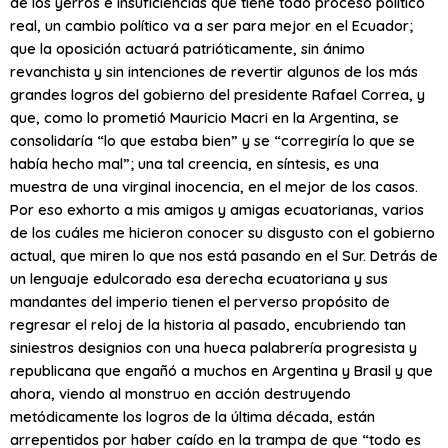
de los yerros e insuficiencias que tiene todo proceso político
real, un cambio político va a ser para mejor en el Ecuador;
que la oposición actuará patrióticamente, sin ánimo
revanchista y sin intenciones de revertir algunos de los más
grandes logros del gobierno del presidente Rafael Correa, y
que, como lo prometió Mauricio Macri en la Argentina, se
consolidaría “lo que estaba bien” y se “corregiría lo que se
había hecho mal”; una tal creencia, en síntesis, es una
muestra de una virginal inocencia, en el mejor de los casos.
Por eso exhorto a mis amigos y amigas ecuatorianas, varios
de los cuáles me hicieron conocer su disgusto con el gobierno
actual, que miren lo que nos está pasando en el Sur. Detrás de
un lenguaje edulcorado esa derecha ecuatoriana y sus
mandantes del imperio tienen el perverso propósito de
regresar el reloj de la historia al pasado, encubriendo tan
siniestros designios con una hueca palabrería progresista y
republicana que engañó a muchos en Argentina y Brasil y que
ahora, viendo al monstruo en acción destruyendo
metódicamente los logros de la última década, están
arrepentidos por haber caído en la trampa de que “todo es