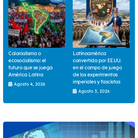
Colonialismo o
Latinoamérica
ecosocialismo: el
convertida por EE.UU.
futuro que se juega
en el campo de juego
América Latina
de los experimentos
imperiales y fascistas
Agosto 4, 2026
Agosto 3, 2026