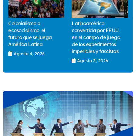
Colonialismo o
Latinoamérica
ecosocialismo: el
convertida por EE.UU.
futuro que se juega
en el campo de juego
América Latina
de los experimentos
imperiales y fascistas
Agosto 4, 2026
Agosto 3, 2026