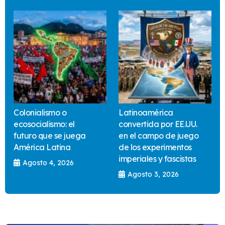
Colonialismo o
Latinoamérica
ecosocialismo: el
convertida por EE.UU.
futuro que se juega
en el campo de juego
América Latina
de los experimentos
imperiales y fascistas
Agosto 4, 2026
Agosto 3, 2026