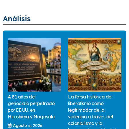
Análisis
A 81 años del
La farsa histórica del
genocidio perpetrado
liberalismo como
por EE.UU. en
legitimador de la
Hiroshima y Nagasaki
violencia a través del
colonialismo y la
Agosto 6, 2026