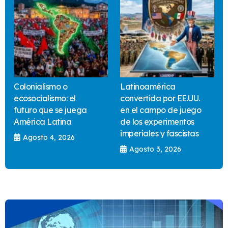
Colonialismo o
Latinoamérica
ecosocialismo: el
convertida por EE.UU.
futuro que se juega
en el campo de juego
América Latina
de los experimentos
imperiales y fascistas
Agosto 4, 2026
Agosto 3, 2026